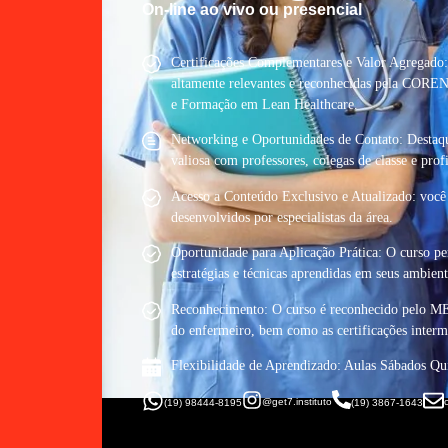
On-line ao vivo ou presencial
Certificações Complementares e Valor Agregado: D
altamente relevantes e reconhecidas pela COREN
e Formação em Lean Healthcare.
Networking e Oportunidades de Contato: Destaqu
valiosa com professores, colegas de classe e profi
Acesso a Conteúdo Exclusivo e Atualizado: você t
desenvolvidos por especialistas da área.
Oportunidade para Aplicação Prática: O curso per
estratégias e técnicas aprendidas em seus ambient
Reconhecimento: O curso é reconhecido pelo ME
do enfermeiro, bem como as certificações interme
Flexibilidade de Aprendizado: Aulas Sábados Qu
@get7.instituto
(19) 98444-8195
(19) 3867-1643