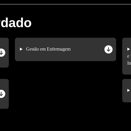
rdado
Gestão em Enfermagem
e
I