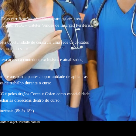
uas certificações adicionais gratuitas em áreas
, como: PICC – Catéter Venoso de Inserção Periférica
e a oportunidade de construir uma rede de contatos
ssionais do setor.
erá acesso a conteúdos exclusivos e atualizados,
mite aos participantes a oportunidade de aplicar as
es de trabalho durante o curso.
C e pelos órgãos Coren e Cofen como especialidade
diárias oferecidas dentro do curso.
inzenais (8h às 18h)
contato@get7instituto.com.br