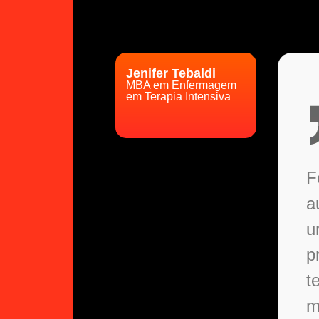
Jenifer Tebaldi
MBA em Enfermagem
em Terapia Intensiva
F
a
u
p
t
m