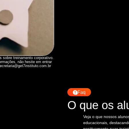
 sobre treinamento corporativo.
formações, não hesite em entrar
ecretaria@get7instituto.com.br
Faq
O que os al
Veja o que nossos alunos
educacionais, destacand
positivamente suas traje