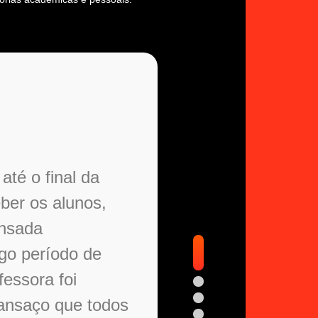
Natália Fernandes
MBA em Gestão da
Enfermagem
até o final da
ber os alunos,
ensada
ngo período de
fessora foi
ansaço que todos