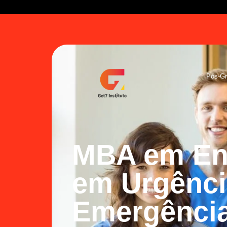
Pós-G
MBA em En
em Urgênci
Emergênci