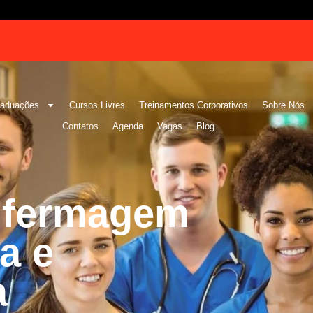
raduações
Cursos Livres
Treinamentos Corporativos
Sobre Nós
Contatos
Agenda
Vagas
Blog
fermagem
a e
a