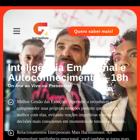
Quero saber mais!
Inteligência Emocional e
Autoconhecimento – 18h
On-line ao Vivo
ou
Presencial
Melhor Gestão das Emoções: Aprender a reconhecer e
compreender suas próprias emoções permite que você lide
melhor com elas, evitando reações impulsivas e tomando
decisões mais conscientes em momentos de tensão ou pressão.
Relacionamentos Interpessoais Mais Harmoniosos: Ao
desenvolver inteligência emocional, você também se torna mais