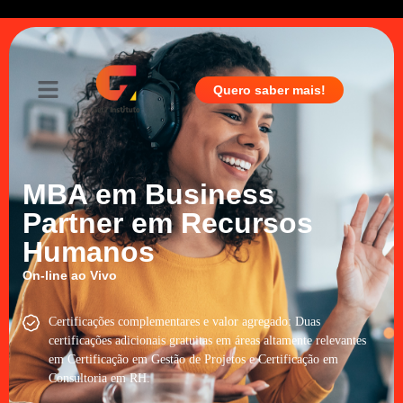
Quero saber mais!
MBA em Business
Partner em Recursos
Humanos
On-line ao Vivo
Certificações complementares e valor agregado: Duas
certificações adicionais gratuitas em áreas altamente relevantes
em Certificação em Gestão de Projetos e Certificação em
Consultoria em RH.