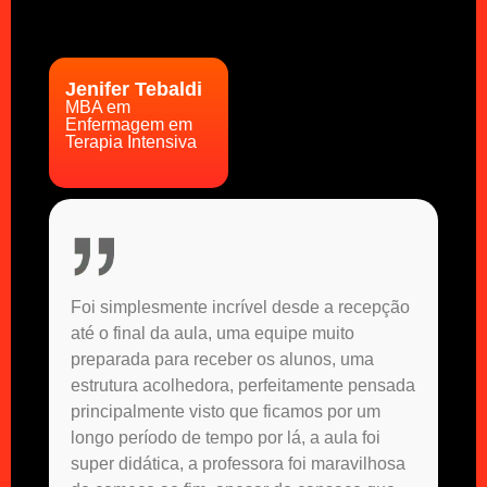
Jenifer Tebaldi
MBA em
Enfermagem em
Terapia Intensiva
Foi simplesmente incrível desde a recepção
até o final da aula, uma equipe muito
preparada para receber os alunos, uma
estrutura acolhedora, perfeitamente pensada
principalmente visto que ficamos por um
longo período de tempo por lá, a aula foi
super didática, a professora foi maravilhosa