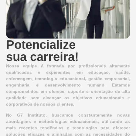
Potencialize
sua carreira!
Nossa equipe é formada por profissionais altamente
qualificados e experientes em educação, saúde,
enfermagem, tecnologia educacional, gestão empresarial,
engenharia e desenvolvimento humano. Estamos
comprometidos em oferecer suporte e orientação de alta
qualidade para alcançar os objetivos educacionais e
corporativos de nossos clientes.
No G7 Instituto, buscamos constantemente novas
abordagens e metodologias educacionais, utilizando as
mais recentes tendências e tecnologias para oferecer
soluções eficazes e alinhadas com as necessidades do