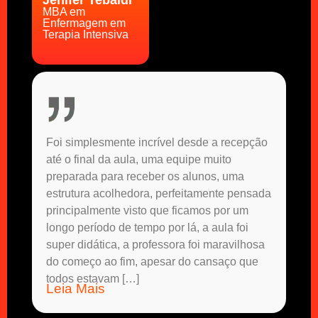
Jenifer Tebaldi
MBA em
Enfermagem em
Terapia Intensiva
Foi simplesmente incrível desde a recepção
até o final da aula, uma equipe muito
preparada para receber os alunos, uma
estrutura acolhedora, perfeitamente pensada
principalmente visto que ficamos por um
longo período de tempo por lá, a aula foi
super didática, a professora foi maravilhosa
do começo ao fim, apesar do cansaço que
todos estavam […]
Leia Mais