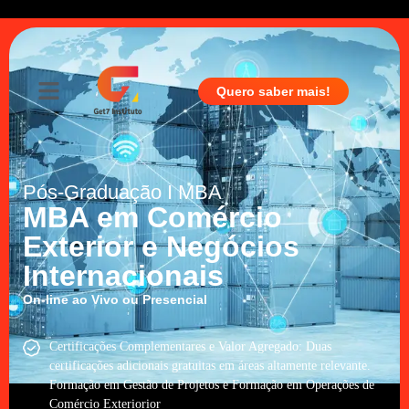
Quero saber mais!
Pós-Graduação I MBA
MBA em Comércio
Exterior e Negócios
Internacionais
On-line ao Vivo
ou
Presencial
Certificações Complementares e Valor Agregado: Duas
certificações adicionais gratuitas em áreas altamente relevante.
Formação em Gestão de Projetos e Formação em Operações de
Comércio Exteriorior