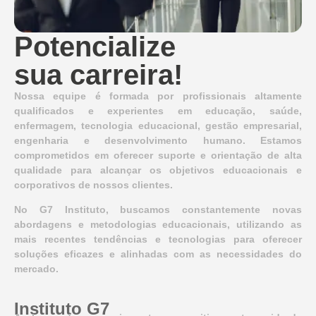
Potencialize
sua carreira!
Nossa equipe é formada por profissionais altamente
qualificados e experientes em educação, saúde,
enfermagem, tecnologia educacional, gestão empresarial,
engenharia e desenvolvimento humano. Estamos
comprometidos em oferecer suporte e orientação de alta
qualidade para alcançar os objetivos educacionais e
corporativos de nossos clientes.
No G7 Instituto, buscamos constantemente novas
abordagens e metodologias educacionais, utilizando as
mais recentes tendências e tecnologias para oferecer
soluções eficazes e alinhadas com as necessidades do
mercado.
Instituto G7