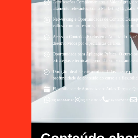
Certificações Complementares e Valor Agregado: T
altamente relevantes, como Marketing Digital e
Networking e Oportunidades de Contato: Destaqu
valiosa com professores, colegas de classe e profi
Acesso a Conteúdo Exclusivo e Atualizado: você t
desenvolvidos por especialistas da área.
Oportunidade para Aplicação Prática: O curso per
estratégias e técnicas aprendidas em seus ambient
Duração Ideal: O curso foi cuidadosamente planej
profundidade do conteúdo do curso e a flexibilid
Flexibilidade de Aprendizado: Aulas Terças e Qu
@get7.instituto
(19) 98444-8195
(19) 3867-1643