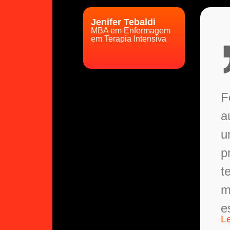
Jenifer Tebaldi
MBA em Enfermagem
em Terapia Intensiva
F
a
u
p
t
m
e
L