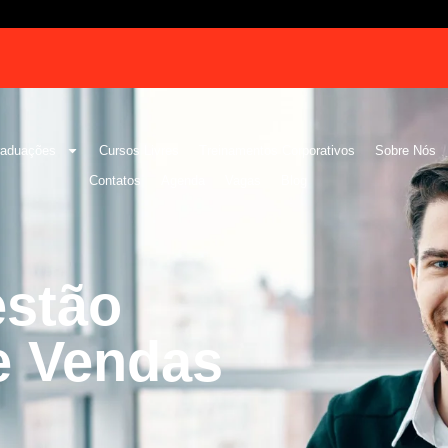
raduações
Cursos Livres
Treinamentos Corporativos
Sobre Nós
Contatos
Agenda
Vagas
Blog
stão
e Vendas