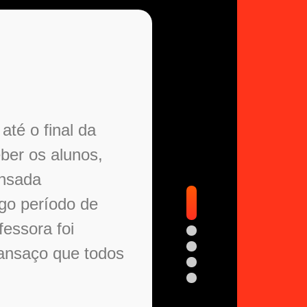
Natália Fernandes
MBA em Gestão da
Enfermagem
até o final da
ber os alunos,
ensada
ngo período de
fessora foi
ansaço que todos