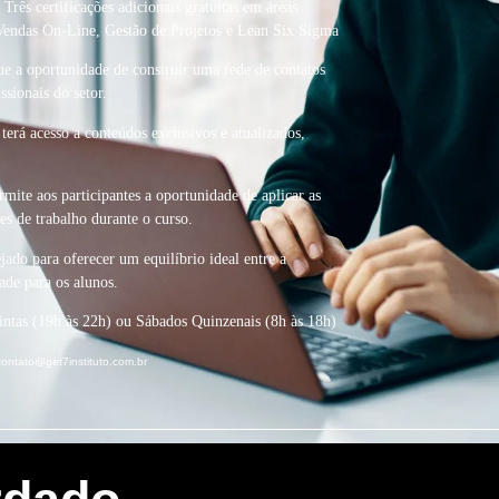
rês certificações adicionais gratuitas em áreas
 Vendas On-Line, Gestão de Projetos e Lean Six Sigma
e a oportunidade de construir uma rede de contatos
ssionais do setor.
erá acesso a conteúdos exclusivos e atualizados,
mite aos participantes a oportunidade de aplicar as
es de trabalho durante o curso.
ado para oferecer um equilíbrio ideal entre a
ade para os alunos.
intas (19h às 22h) ou Sábados Quinzenais (8h às 18h)
contato@get7instituto.com.br