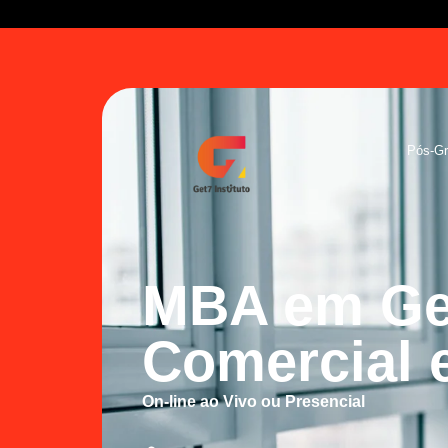
Pós-G
MBA em Ge
Comercial 
On-line ao Vivo
ou
Presencial