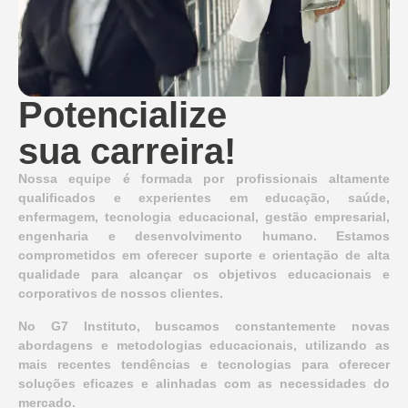
Potencialize
sua carreira!
Nossa equipe é formada por profissionais altamente
qualificados e experientes em educação, saúde,
enfermagem, tecnologia educacional, gestão empresarial,
engenharia e desenvolvimento humano. Estamos
comprometidos em oferecer suporte e orientação de alta
qualidade para alcançar os objetivos educacionais e
corporativos de nossos clientes.
No G7 Instituto, buscamos constantemente novas
abordagens e metodologias educacionais, utilizando as
mais recentes tendências e tecnologias para oferecer
soluções eficazes e alinhadas com as necessidades do
mercado.