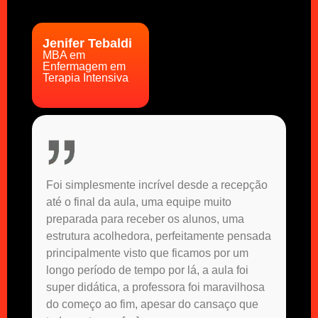
Jenifer Tebaldi
MBA em
Enfermagem em
Terapia Intensiva
Foi simplesmente incrível desde a recepção
até o final da aula, uma equipe muito
preparada para receber os alunos, uma
estrutura acolhedora, perfeitamente pensada
principalmente visto que ficamos por um
longo período de tempo por lá, a aula foi
super didática, a professora foi maravilhosa
do começo ao fim, apesar do cansaço que