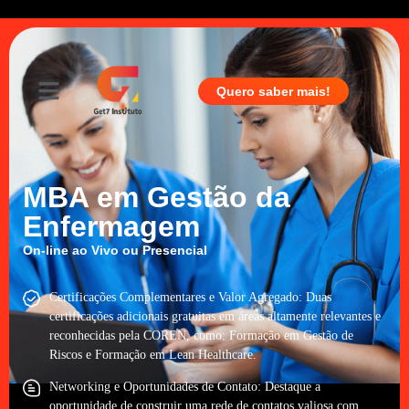
Quero saber mais!
MBA em Gestão da
Enfermagem
On-line ao Vivo
ou
Presencial
Certificações Complementares e Valor Agregado: Duas
certificações adicionais gratuitas em áreas altamente relevantes e
reconhecidas pela COREN, como: Formação em Gestão de
Riscos e Formação em Lean Healthcare.
Networking e Oportunidades de Contato: Destaque a
oportunidade de construir uma rede de contatos valiosa com