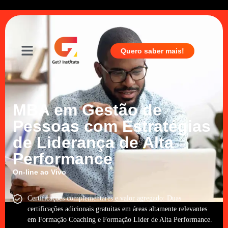
Quero saber mais!
MBA em Gestão de
Pessoas com Estratégias
de Liderança de Alta
Performance
On-line ao Vivo
Certificações complementares e valor agregado: Duas
certificações adicionais gratuitas em áreas altamente relevantes
em Formação Coaching e Formação Líder de Alta Performance.