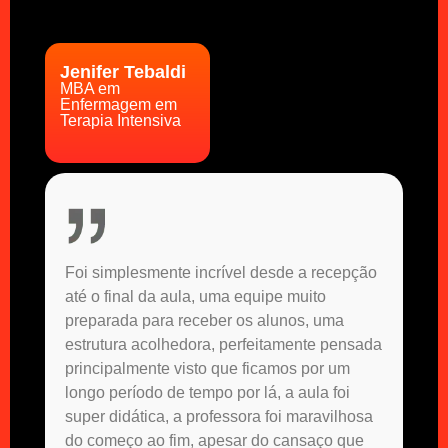
Jenifer Tebaldi
MBA em
Enfermagem em
Terapia Intensiva
Foi simplesmente incrível desde a recepção
até o final da aula, uma equipe muito
preparada para receber os alunos, uma
estrutura acolhedora, perfeitamente pensada
principalmente visto que ficamos por um
longo período de tempo por lá, a aula foi
super didática, a professora foi maravilhosa
do começo ao fim, apesar do cansaço que