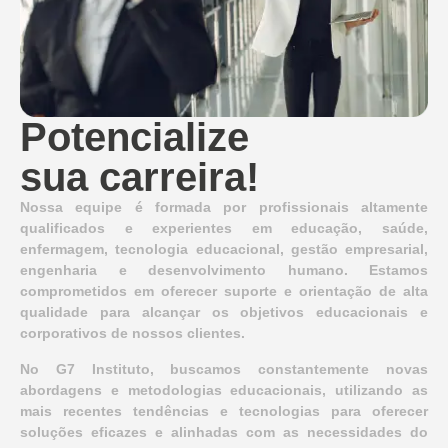
Potencialize
sua carreira!
Nossa equipe é formada por profissionais altamente
qualificados e experientes em educação, saúde,
enfermagem, tecnologia educacional, gestão empresarial,
engenharia e desenvolvimento humano. Estamos
comprometidos em oferecer suporte e orientação de alta
qualidade para alcançar os objetivos educacionais e
corporativos de nossos clientes.
No G7 Instituto, buscamos constantemente novas
abordagens e metodologias educacionais, utilizando as
mais recentes tendências e tecnologias para oferecer
soluções eficazes e alinhadas com as necessidades do