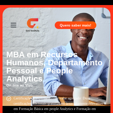
Quero saber mais!
MBA em Recursos
Humanos, Departamento
Pessoal e People
Analytics
On-line ao Vivo
Certificações complementares e valor agregado: Duas
certificações adicionais gratuitas em áreas altamente relevantes
em Formação Básica em people Analytics e Formação em