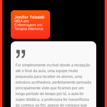
Jenifer Tebaldi
MBA em
Enfermagem em
Terapia Intensiva
Foi simplesmente incrível desde a recepção
até o final da aula, uma equipe muito
preparada para receber os alunos, uma
estrutura acolhedora, perfeitamente pensada
principalmente visto que ficamos por um
longo período de tempo por lá, a aula foi
super didática, a professora foi maravilhosa
do começo ao fim, apesar do cansaço que