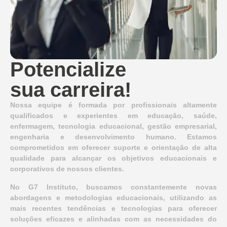
Potencialize
sua carreira!
Nossa equipe é formada por profissionais altamente
qualificados e experientes em educação, saúde,
enfermagem, tecnologia educacional, gestão empresarial,
engenharia e desenvolvimento humano. Estamos
comprometidos em oferecer suporte e orientação de alta
qualidade para alcançar os objetivos educacionais e
corporativos de nossos clientes.
No G7 Instituto, buscamos constantemente novas
abordagens e metodologias educacionais, utilizando as
mais recentes tendências e tecnologias para oferecer
soluções eficazes e alinhadas com as necessidades do