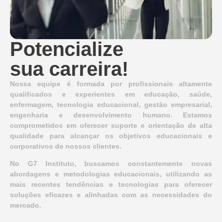
Potencialize
sua carreira!
Nossa equipe é formada por profissionais altamente
qualificados e experientes em educação, saúde,
enfermagem, tecnologia educacional, gestão empresarial,
engenharia e desenvolvimento humano. Estamos
comprometidos em oferecer suporte e orientação de alta
qualidade para alcançar os objetivos educacionais e
corporativos de nossos clientes.
No G7 Instituto, buscamos constantemente novas
abordagens e metodologias educacionais, utilizando as
mais recentes tendências e tecnologias para oferecer
soluções eficazes e alinhadas com as necessidades do
mercado.