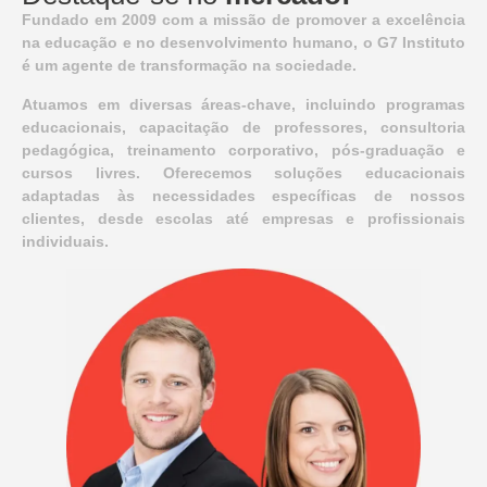
Fundado em 2009 com a missão de promover a excelência
na educação e no desenvolvimento humano, o G7 Instituto
é um agente de transformação na sociedade.
Atuamos em diversas áreas-chave, incluindo programas
educacionais, capacitação de professores, consultoria
pedagógica, treinamento corporativo, pós-graduação e
cursos livres. Oferecemos soluções educacionais
adaptadas às necessidades específicas de nossos
clientes, desde escolas até empresas e profissionais
individuais.