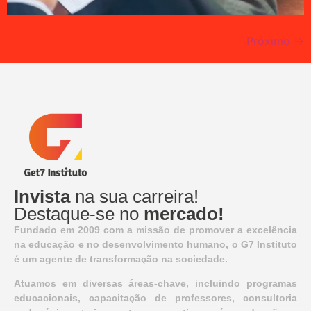
Próximo
→
Invista
na sua carreira!
Destaque-se no
mercado!
Fundado em 2009 com a missão de promover a excelência
na educação e no desenvolvimento humano, o G7 Instituto
é um agente de transformação na sociedade.
Atuamos em diversas áreas-chave, incluindo programas
educacionais, capacitação de professores, consultoria