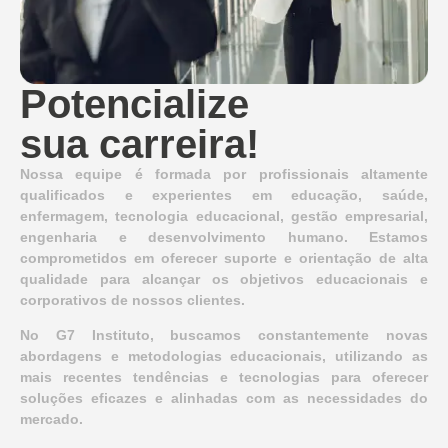
Potencialize
sua carreira!
Nossa equipe é formada por profissionais altamente
qualificados e experientes em educação, saúde,
enfermagem, tecnologia educacional, gestão empresarial,
engenharia e desenvolvimento humano. Estamos
comprometidos em oferecer suporte e orientação de alta
qualidade para alcançar os objetivos educacionais e
corporativos de nossos clientes.
No G7 Instituto, buscamos constantemente novas
abordagens e metodologias educacionais, utilizando as
mais recentes tendências e tecnologias para oferecer
soluções eficazes e alinhadas com as necessidades do
mercado.