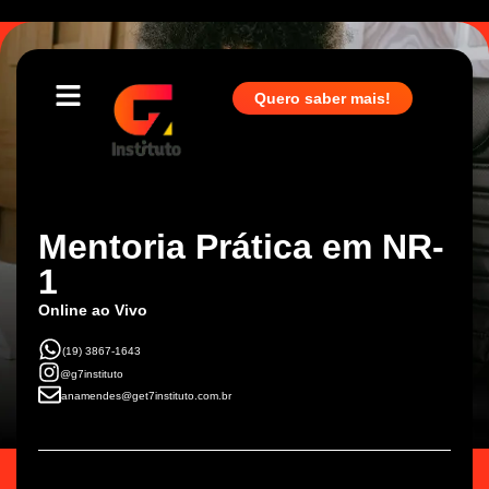
Quero saber mais!
Mentoria Prática em NR-
1
Online ao Vivo
(19) 3867-1643
@g7instituto
anamendes@get7instituto.com.br