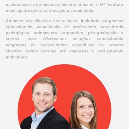
na educação e no desenvolvimento humano, o G7 Instituto
é um agente de transformação na sociedade.
Atuamos em diversas áreas-chave, incluindo programas
educacionais, capacitação de professores, consultoria
pedagógica, treinamento corporativo, pós-graduação e
cursos livres. Oferecemos soluções educacionais
adaptadas às necessidades específicas de nossos
clientes, desde escolas até empresas e profissionais
individuais.