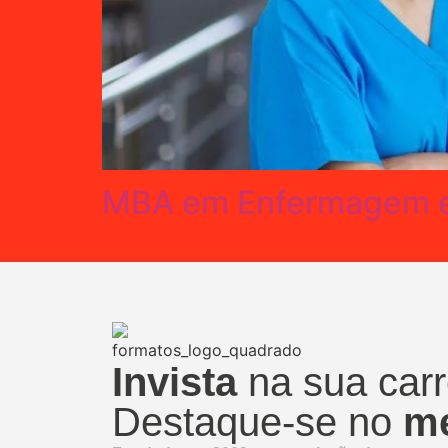
MBA em Enfermagem e
Invista
na sua carr
Destaque-se no
me