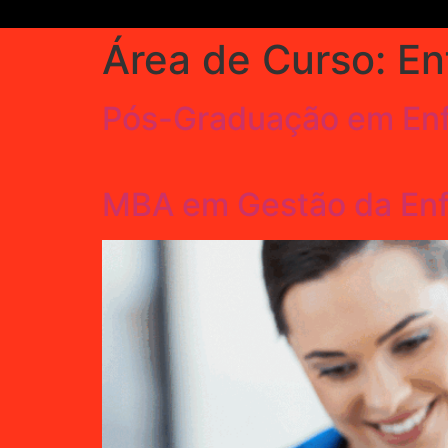
Área de Curso:
En
Pós-Graduação em En
MBA em Gestão da En