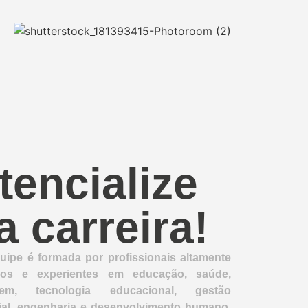
tencialize
a carreira!
ipe é formada por profissionais altamente
ados e experientes em educação, saúde,
gem, tecnologia educacional, gestão
ial, engenharia e desenvolvimento humano.