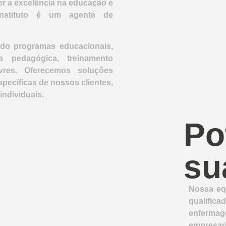
 a excelência na educação e
nstituto é um agente de
ndo programas educacionais,
ia pedagógica, treinamento
ivres. Oferecemos soluções
ecíficas de nossos clientes,
individuais.
Po
su
Nossa equ
qualific
enferma
empresar