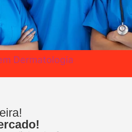
m Dermatologia
eira!
rcado!